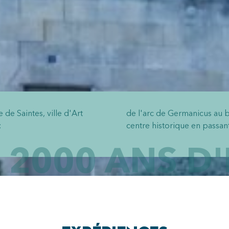
de Saintes, ville d'Art
de l'arc de Germanicus au b
:
centre historique en passan
 2000 ANS D