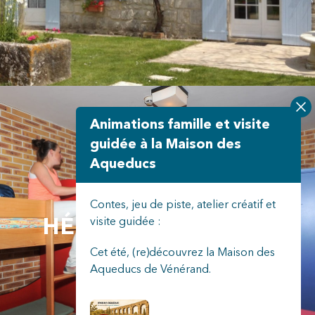
Animations famille et visite
guidée à la Maison des
Aqueducs
Contes, jeu de piste, atelier créatif et
HÉBERGEMENTS DE
visite guidée :
Cet été, (re)découvrez la Maison des
GROUPE
Aqueducs de Vénérand.