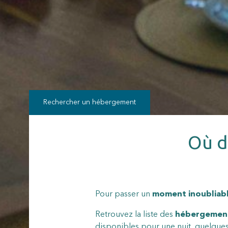
Rechercher un hébergement
Où d
Pour passer un
moment inoubliab
Retrouvez la liste des
hébergemen
disponibles pour une nuit, quelques 