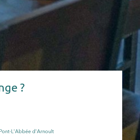
nge ?
, Pont-L'Abbée d'Arnoult