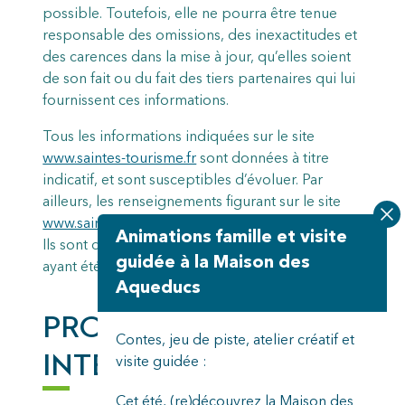
possible. Toutefois, elle ne pourra être tenue
responsable des omissions, des inexactitudes et
des carences dans la mise à jour, qu’elles soient
de son fait ou du fait des tiers partenaires qui lui
fournissent ces informations.
Tous les informations indiquées sur le site
www.saintes-tourisme.fr
sont données à titre
indicatif, et sont susceptibles d’évoluer. Par
ailleurs, les renseignements figurant sur le site
www.saintes-tourisme.fr
ne sont pas exhaustifs.
Animations famille et visite
Ils sont donnés sous réserve de modifications
guidée à la Maison des
ayant été apportées depuis leur mise en ligne.
Aqueducs
PROPRIÉTÉ
Contes, jeu de piste, atelier créatif et
INTELLECTUELLE
visite guidée :
Cet été, (re)découvrez la Maison des