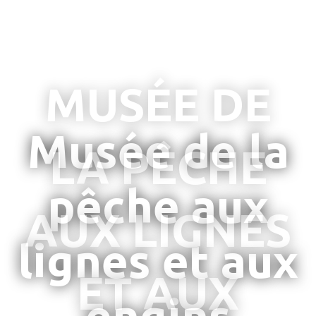
Musée de la
pêche aux
lignes et aux
engins