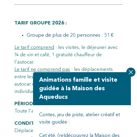
TARIF GROUPE 2026 :
Groupe de plus de 20 personnes : 51 €
Le tarif comprend
: les visites, le déjeuner avec
¼ de vin et café, 1 gratuité chauffeur de
l'autocar.
Le tarif ne comprend pas
: les déplacements
entre les points de rendez-vous avec votre
Animations famille et visite
autocar ou vos voitures (15 km), les assurances
guidée à la Maison des
individuelles et dépenses personnelles.
Aqueducs
PÉRIODE :
Toute l'année sauf les dimanches et lundis
Contes, jeu de piste, atelier créatif et
visite guidée :
CONDITIONS :
Déplacement entre les points de rendez-vous
Cet été, (re)découvrez la Maison des