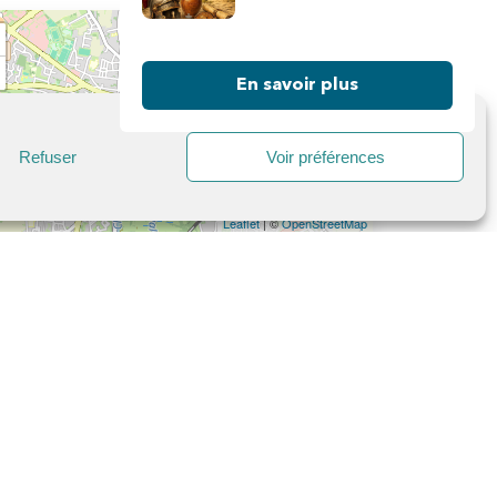
En savoir plus
Refuser
Voir préférences
Leaflet
| ©
OpenStreetMap
MARCHÉ SAINT-PIERRE DE
SAINTES
Place Saint-Pierre
17100
Saintes
APPELER