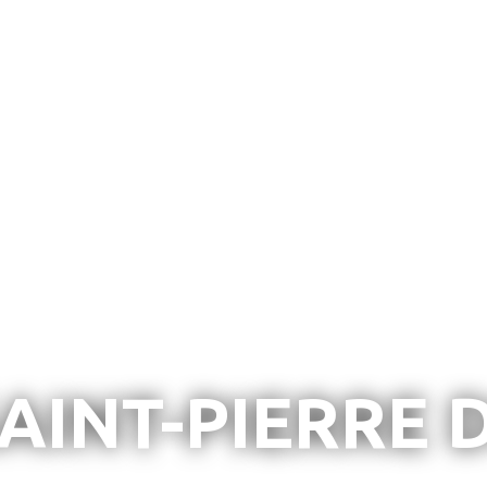
AINT-PIERRE D
aint-Pierre d