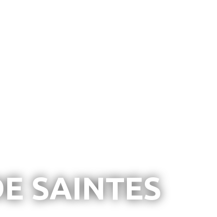
E SAINTES
e Saintes