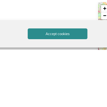
+
−
Accept cookies
ue de Saintes et au pied de l'imposante Cathédrale,
l'endroit idéal ! Avec ses halles et sa terrasse vue
ermanicus, il permet de se ravitailler tout en flânant