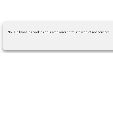
Nous utilisons les cookies pour améliorer notre site web et nos services
Galerie
Descriptif
Dans le quartier historiq
Dates et horaires
le marché Saint-Pierre est 
sur la Charente et l'Arc G
Plus d'infos
en douceur !