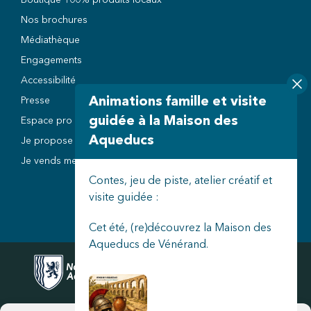
Nos brochures
Médiathèque
Engagements
Accessibilité
Animations famille et visite
Presse
guidée à la Maison des
Espace pro
Aqueducs
Je propose un événement
Je vends mes billets à l’Office de Tourisme
Contes, jeu de piste, atelier créatif et
visite guidée :
Cet été, (re)découvrez la Maison des
Aqueducs de Vénérand.