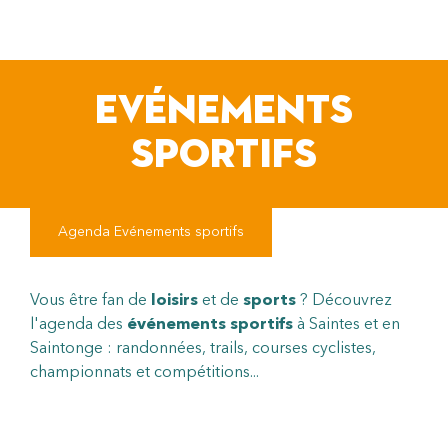
pLetter
EVÉNEMENTS
SPORTIFS
Agenda
Evénements sportifs
Vous être fan de
loisirs
et de
sports
? Découvrez
l'agenda des
événements sportifs
à Saintes et en
Saintonge : randonnées, trails, courses cyclistes,
championnats et compétitions...